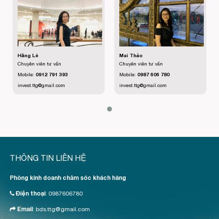
Hằng Lê
Mai Thảo
Chuyên viên tư vấn
Chuyên viên tư vấn
Mobile:
0912 791 393
Mobile:
0987 606 780
invest.ttg@gmail.com
invest.ttg@gmail.com
THÔNG TIN LIÊN HỆ
Phòng kinh doanh chăm sóc khách hàng
Điện thoại
:
0987606780
Email
:
bds.ttg@gmail.com