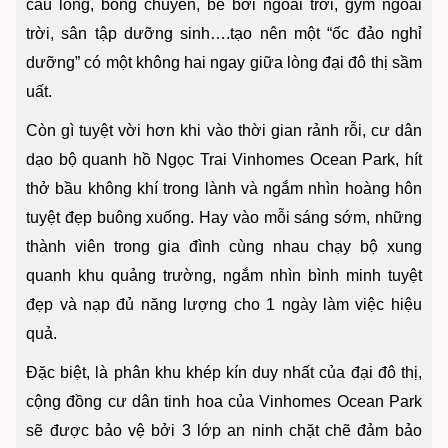
cầu lông, bóng chuyền, bể bơi ngoài trời, gym ngoài
trời, sân tập dưỡng sinh….tạo nên một “ốc đảo nghỉ
dưỡng” có một không hai ngay giữa lòng đại đô thị sầm
uất.
Còn gì tuyệt vời hơn khi vào thời gian rảnh rỗi, cư dân
dạo bộ quanh hồ Ngọc Trai Vinhomes Ocean Park, hít
thở bầu không khí trong lành và ngắm nhìn hoàng hôn
tuyệt đẹp buông xuống. Hay vào mỗi sáng sớm, những
thành viên trong gia đình cùng nhau chạy bộ xung
quanh khu quảng trường, ngắm nhìn bình minh tuyệt
đẹp và nạp đủ năng lượng cho 1 ngày làm việc hiệu
quả.
Đặc biệt, là phân khu khép kín duy nhất của đại đô thị,
cộng đồng cư dân tinh hoa của Vinhomes Ocean Park
sẽ được bảo vệ bởi 3 lớp an ninh chặt chẽ đảm bảo