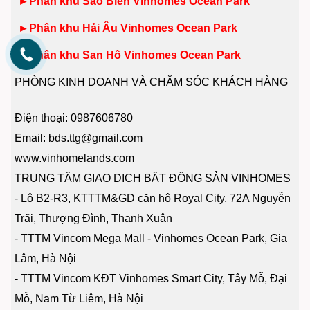
►
Phân khu Sao Biển Vinhomes Ocean Park
►
Phân khu Hải Âu Vinhomes Ocean Park
►
Phân khu San Hô Vinhomes Ocean Park
PHÒNG KINH DOANH VÀ CHĂM SÓC KHÁCH HÀNG
Điện thoại: 0987606780
Email: bds.ttg@gmail.com
www.vinhomelands.com
TRUNG TÂM GIAO DỊCH BẤT ĐỘNG SẢN VINHOMES
- Lô B2-R3, KTTTM&GD căn hộ Royal City, 72A Nguyễn
Trãi, Thượng Đình, Thanh Xuân
- TTTM Vincom Mega Mall - Vinhomes Ocean Park, Gia
Lâm, Hà Nội
- TTTM Vincom KĐT Vinhomes Smart City, Tây Mỗ, Đại
Mỗ, Nam Từ Liêm, Hà Nội