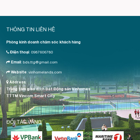
THÔNG TIN LIÊN HỆ
Phòng kinh doanh chăm sóc khách hàng
Điện thoại
:
0987606780
Email
:
bds.ttg@gmail.com
Website
:
vinhomelands.com
Address
:
Trung tâm giao dịch Bất Động sản Vinhomes
TTTM Vincom Smart City
ĐỐI TÁC VÀNG