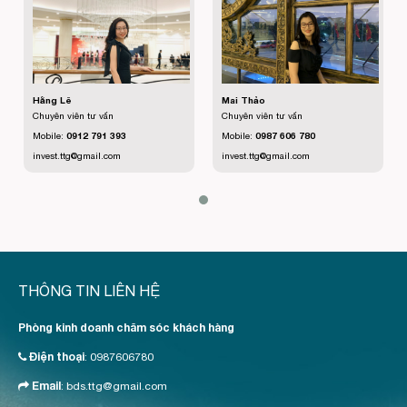
Hằng Lê
Mai Thảo
Chuyên viên tư vấn
Chuyên viên tư vấn
Mobile:
0912 791 393
Mobile:
0987 606 780
invest.ttg@gmail.com
invest.ttg@gmail.com
THÔNG TIN LIÊN HỆ
Phòng kinh doanh chăm sóc khách hàng
Điện thoại
:
0987606780
Email
:
bds.ttg@gmail.com