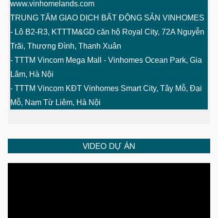
www.vinhomelands.com
TRUNG TÂM GIAO DỊCH BẤT ĐỘNG SẢN VINHOMES
- Lô B2-R3, KTTTM&GD căn hộ Royal City, 72A Nguyễn
Trãi, Thượng Đình, Thanh Xuân
- TTTM Vincom Mega Mall - Vinhomes Ocean Park, Gia
Lâm, Hà Nội
- TTTM Vincom KĐT Vinhomes Smart City, Tây Mỗ, Đại
Mỗ, Nam Từ Liêm, Hà Nội
VIDEO DỰ ÁN