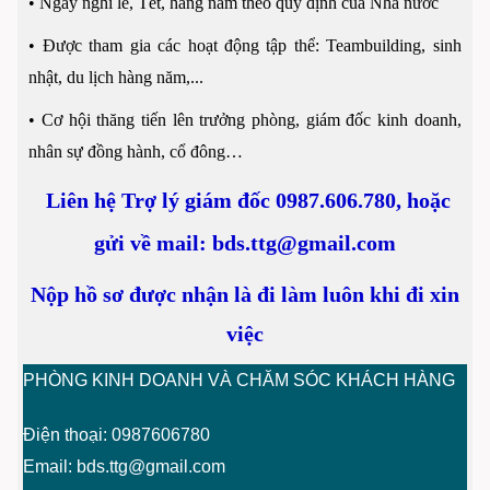
•
Ngày nghỉ lễ, Tết, hàng năm theo quy định của Nhà nước
•
Được tham gia các hoạt động tập thể: Teambuilding, sinh
nhật, du lịch hàng năm,...
•
Cơ hội thăng tiến lên trưởng phòng, giám đốc kinh doanh,
nhân sự đồng hành, cổ đông…
Liên hệ Trợ lý giám đốc
0987.606.780
, hoặc
gửi về mail: bds.ttg@gmail.com
Nộp hồ sơ được nhận là đi làm luôn khi đi xin
việc
PHÒNG KINH DOANH VÀ CHĂM SÓC KHÁCH HÀNG
Điện thoại: 0987606780
Email: bds.ttg@gmail.com