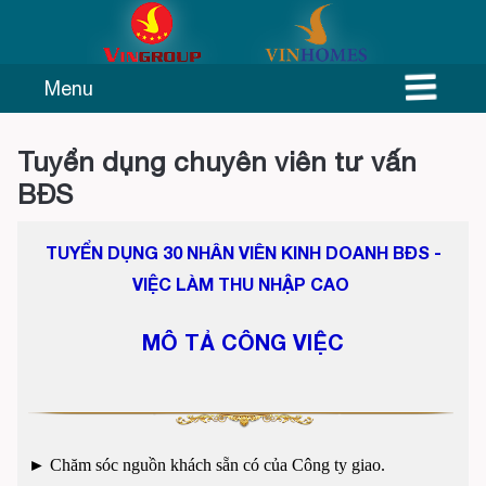
Menu
Tuyển dụng chuyên viên tư vấn
BĐS
TUYỂN DỤNG 30 NHÂN VIÊN KINH DOANH BĐS -
VIỆC LÀM THU NHẬP CAO
MÔ TẢ CÔNG VIỆC
►
Chăm sóc nguồn khách sẵn có của Công ty giao.